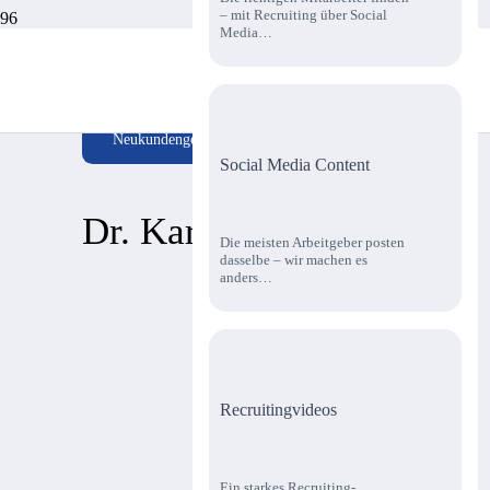
– mit Recruiting über Social
Media…
Neukundengewinnung
Social Media Content
Dr. Karsten Wippler
Die meisten Arbeitgeber posten
dasselbe – wir machen es
anders…
Recruitingvideos
Ein starkes Recruiting-